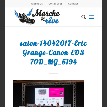
A propos
Collaborer
Contact
salon-14042017-Eric
Grange-Canon EOS
70D_MG_5194