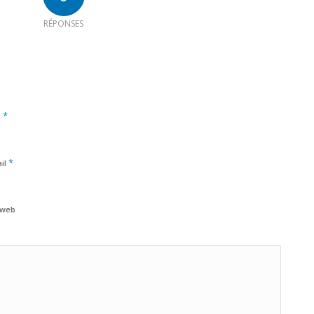
RÉPONSES
*
m
*
il
 web