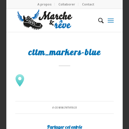
A propos
Collaborer
Contact
cttm_markers-blue
0 COMMENTAIRES
Partager cet entrée