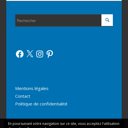
Facebook
X
Instagram
Pinterest
Mentions légales
Contact
Politique de confidentialité
En poursuivant votre navigation sur ce site, vous acceptez l'utilisation
Ce site utilise des cookies. En continuant votre navigation