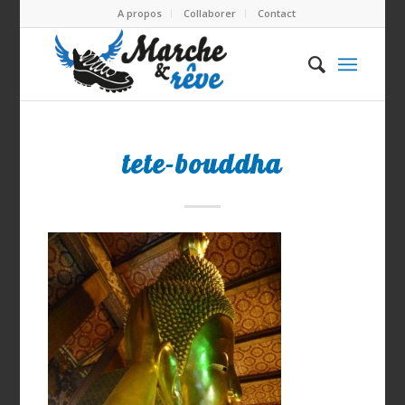
A propos
Collaborer
Contact
tete-bouddha